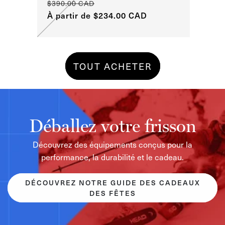
$390.00 CAD
$285
Prix
Prix
Prix
À partir de $234.00 CAD
Prix
$171
habituel
habit
promotionnel
prom
TOUT ACHETER
Déballez votre frisson
Découvrez des équipements conçus pour la
performance, la durabilité et le cadeau.
DÉCOUVREZ NOTRE GUIDE DES CADEAUX
DES FÊTES