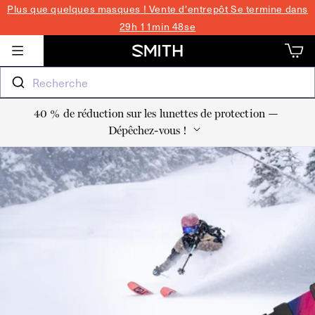
Plus que quelques masques ! Vente d'entrepôt
Se termine dans
PASSER
29h 11min 47se
AU
Panie
Panie
CONTENU
Recherche
40 % de réduction sur les lunettes de protection —
Dépêchez-vous !