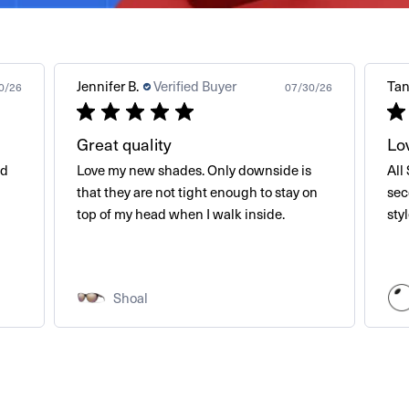
Jennifer B.
Verified Buyer
Tan
0/26
07/30/26
Great quality
Lo
od
Love my new shades. Only downside is
All
that they are not tight enough to stay on
sec
top of my head when I walk inside.
styl
Shoal